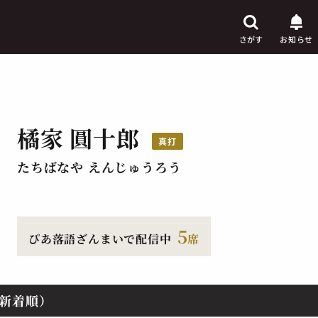
さがす
お知らせ
橘家 圓十郎
芸人
真打
からさがす
たちばなや えんじゅうろう
演目
からさがす
上演時間
からさがす
5
ぴあ落語ざんまいで配信中
席
新着順）