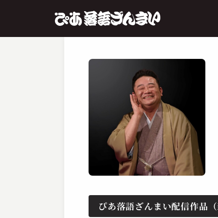
ぴあ落語ざんまい配信作品（