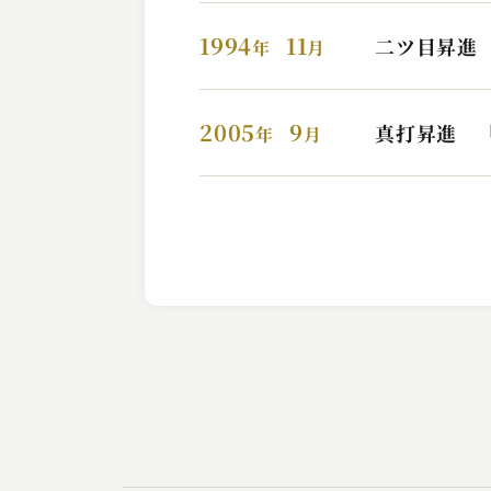
1994
11
二ツ目昇進
年
月
2005
9
真打昇進 
年
月