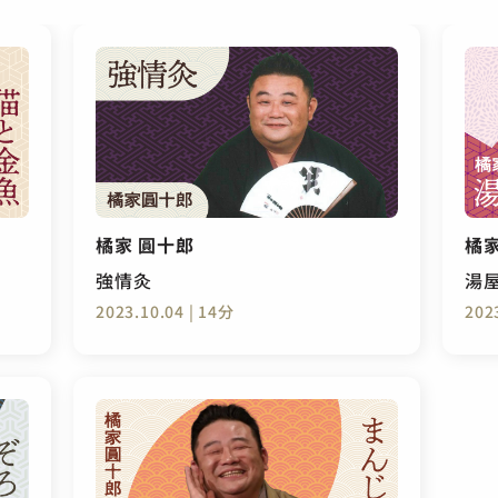
橘家 圓十郎
橘家
強情灸
湯
2023.10.04 | 14分
202