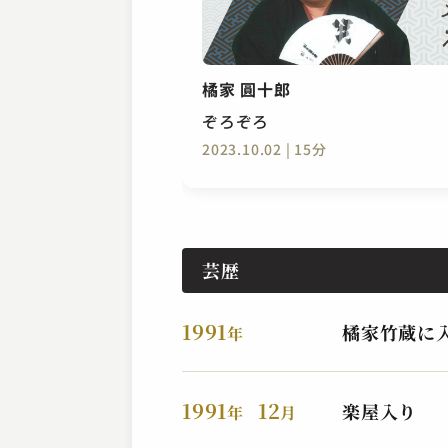
橘家 圓十郎
ぞろぞろ
2023.10.02 | 15分
芸歴
1991
橘家竹蔵に
年
1991
12
楽屋入り
年
月