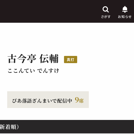
さがす
お知らせ
古今亭 伝輔
芸人
真打
からさがす
ここんてい でんすけ
演目
からさがす
上演時間
からさがす
9
ぴあ落語ざんまいで配信中
席
新着順）