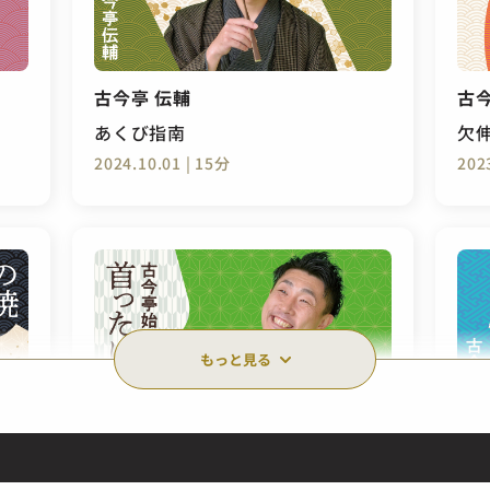
古今亭 伝輔
古
あくび指南
欠
2024.10.01 | 15分
202
もっと見る
古今亭始（現：古今亭伝輔）
古
首ったけ
た