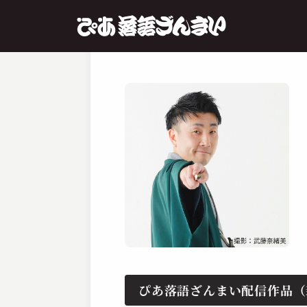
ぴあ落語ざんまい配信作品（