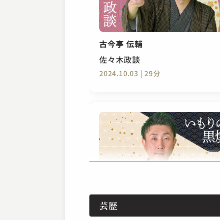
古今亭 伝輔
佐々木政談
2024.10.03 | 29分
古今亭始（現：古今亭伝輔）
芸歴
いもりの黒焼