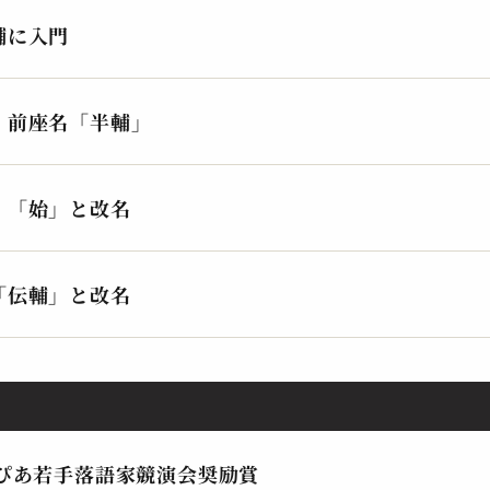
2023.09.18 | 13分
202
輔に入門
 前座名「半輔」
 「始」と改名
「伝輔」と改名
とぴあ若手落語家競演会奨励賞