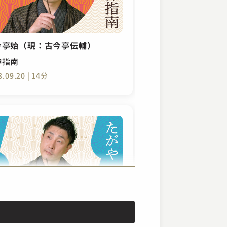
今亭始（現：古今亭伝輔）
伸指南
3.09.20 | 14分
今亭始（現：古今亭伝輔）
がや