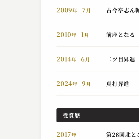
2023.09.19 | 14分
2009
7
古今亭志ん
年
月
2010
1
前座となる
年
月
2014
6
二ツ目昇進
年
月
2024
9
真打昇進 
年
月
受賞歴
2017
第28回北
年