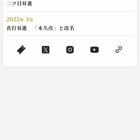
二ツ目昇進
2025
3
年
月
林家けい木（現：林家木久彦）
真打昇進 「木久彦」と改名
渋沢栄一
2023.06.29 | 16分
林家けい木（現：林家木久彦）
新聞記事
2023.06.28 | 14分