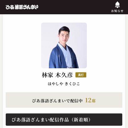
お知らせ
林家 木久彦
真打
はやしや きくひこ
12
ぴあ落語ざんまいで配信中
席
ぴあ落語ざんまい配信作品（新着順）