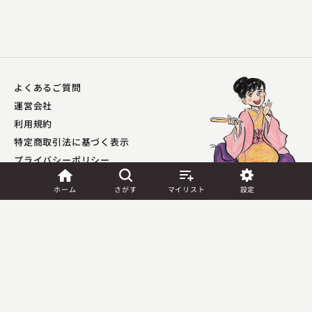
よくあるご質問
運営会社
利用規約
特定商取引法に基づく表示
プライバシーポリシー​
林家けい木（現：林家木久彦）
外部送信ポリシー
壺算
ホーム
さがす
マイリスト
設定
2023.06.27 | 12分
JASRAC許諾
第9041037001Y45039号／
第9041037002Y45040号
Copyright (C) PIA Corporation. All Rights Reserved.