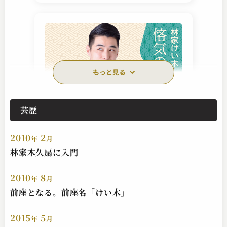
もっと見る
芸歴
林家けい木（現：林家木久彦）
悋気の独楽
2010
2
2023.06.30 | 19分
年
月
林家木久扇に入門
2010
8
年
月
前座となる。前座名「けい木」
2015
5
年
月