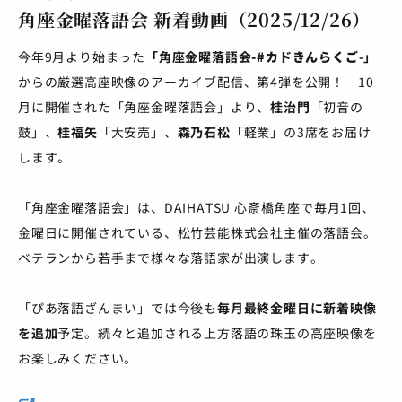
角座金曜落語会 新着動画（2025/12/26）
今年9月より始まった
「角座金曜落語会
-#カドきんらくご
-」
からの厳選高座映像のアーカイブ配信、第4弾を公開！ 10
月に開催された「角座金曜落語会」より、
桂治門
「初音の
鼓」、
桂福矢
「大安売」、
森乃石松
「軽業」の3席をお届け
します。
「角座金曜落語会」は、DAIHATSU 心斎橋角座で毎月1回、
金曜日に開催されている、松竹芸能株式会社主催の落語会。
ベテランから若手まで様々な落語家が出演します。
「ぴあ落語ざんまい」では今後も
毎月最終金曜日に新着映像
を追加
予定。続々と追加される上方落語の珠玉の高座映像を
お楽しみください。