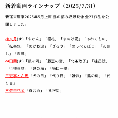
新着動画ラインナップ（2025/7/31）
新宿末廣亭2025年5月上席 昼の部の収録映像 全27作品を公
開しました。
桂文月
(★)「やかん」「狸札」「まぬけ泥」「あわてもの」
「転失気」「めがね泥」「ざるや」「のっぺらぼう」「ん廻
し」「壺算」
神田蘭
(★)「鼓ヶ滝」「藤壺の宮」「北条政子」「桂昌院」
「徂徠豆腐」「越の海」「樋口一葉」
三遊亭とん馬
「犬の目」「代り目」「雑俳」「熊の皮」「代
り目」
三遊亭花金
「寄合酒」「魚根問」