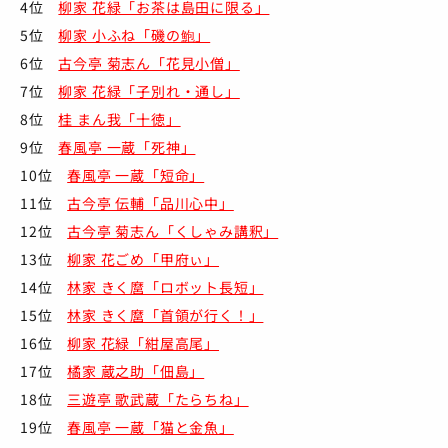
4位
柳家 花緑「お茶は島田に限る」
5位
柳家 小ふね「磯の鮑」
6位
古今亭 菊志ん「花見小僧」
7位
柳家 花緑「子別れ・通し」
8位
桂 まん我「十徳」
9位
春風亭 一蔵「死神」
10位
春風亭 一蔵「短命」
11位
古今亭 伝輔「品川心中」
12位
古今亭 菊志ん「くしゃみ講釈」
13位
柳家 花ごめ「甲府ぃ」
14位
林家 きく麿「ロボット長短」
15位
林家 きく麿「首領が行く！」
16位
柳家 花緑「紺屋高尾」
17位
橘家 蔵之助「佃島」
18位
三遊亭 歌武蔵「たらちね」
19位
春風亭 一蔵「猫と金魚」