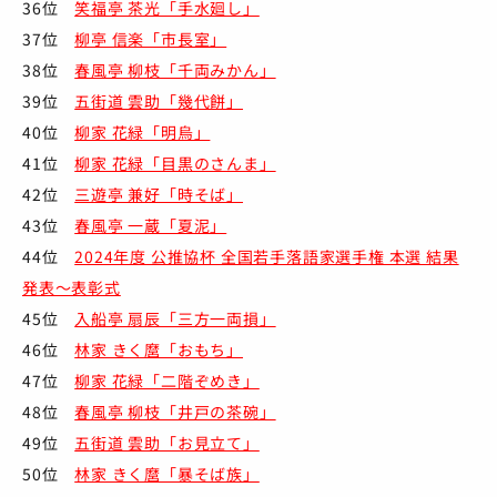
36位
笑福亭 茶光「手水廻し」
37位
柳亭 信楽「市長室」
38位
春風亭 柳枝「千両みかん」
39位
五街道 雲助「幾代餅」
40位
柳家 花緑「明烏」
41位
柳家 花緑「目黒のさんま」
42位
三遊亭 兼好「時そば」
43位
春風亭 一蔵「夏泥」
44位
2024年度 公推協杯 全国若手落語家選手権 本選 結果
発表～表彰式
45位
入船亭 扇辰「三方一両損」
46位
林家 きく麿「おもち」
47位
柳家 花緑「二階ぞめき」
48位
春風亭 柳枝「井戸の茶碗」
49位
五街道 雲助「お見立て」
50位
林家 きく麿「暴そば族」