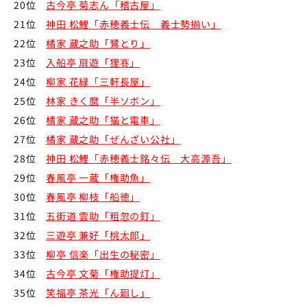
20位
古今亭 菊志ん「稽古屋」
21位
神田 松鯉「赤穂義士伝 義士勢揃い」
22位
橘家 蔵之助「鷺とり」
23位
入船亭 扇遊「狸賽」
24位
柳家 花緑「三軒長屋」
25位
林家 きく麿「半ソボン」
26位
橘家 蔵之助「猫と電車」
27位
橘家 蔵之助「ぜんざい公社」
28位
神田 松鯉「赤穂義士銘々伝 大高源吾」
29位
春風亭 一蔵「権助魚」
30位
春風亭 柳枝「船徳」
31位
五街道 雲助「粗忽の釘」
32位
三遊亭 兼好「桃太郎」
33位
柳亭 信楽「出生の秘密」
34位
古今亭 文菊「権助提灯」
35位
笑福亭 茶光「ん廻し」