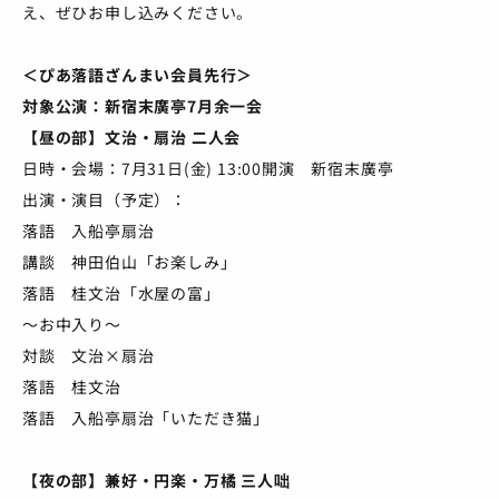
え、ぜひお申し込みください。
＜ぴあ落語ざんまい会員先行＞
対象公演：新宿末廣亭7月余一会
【昼の部】文治・扇治 二人会
日時・会場：7月31日(金) 13:00開演 新宿末廣亭
出演・演目（予定）：
落語 入船亭扇治
講談 神田伯山「お楽しみ」
落語 桂文治「水屋の富」
～お中入り～
対談 文治×扇治
落語 桂文治
落語 入船亭扇治「いただき猫」
【夜の部】兼好・円楽・万橘 三人咄