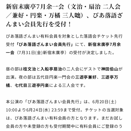
新宿末廣亭7月余一会（文治・扇治 二人会
／兼好・円楽・万橘 三人咄）、ぴあ落語ざ
んまい会員先行を受付！
ぴあ落語ざんまい有料会員を対象とした落語会チケット先行
受付
「ぴあ落語ざんまい会員先行」
にて、
新宿末廣亭7月余
一会
（7月31日(金)新宿末廣亭）の受付が決定しました。
昼の部は
桂文治
と
入船亭扇治
の二人会にゲストで
神田伯山
が
出演。夜の部は五代目円楽一門会の
三遊亭兼好
、
三遊亭万
橘
、
七代目三遊亭円楽
による三人会です。
本公演の「ぴあ落語ざんまい会員先行」は、6月20日(土)
10:00より6月24日(水) 23:59まで受付。チケットの当選対象
は、ぴあ落語ざんまい有料会員の方となります。まだお試し
会員の方や未登録の方も受付期間中に有料会員にご登録のう