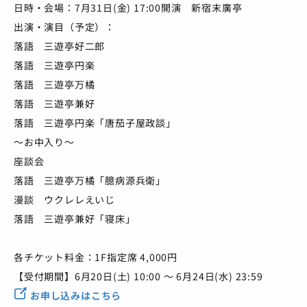
日時・会場：7月31日(金) 17:00開演 新宿末廣亭
出演・演目（予定）：
落語 三遊亭好二郎
落語 三遊亭円楽
落語 三遊亭万橘
落語 三遊亭兼好
落語 三遊亭円楽「唐茄子屋政談」
～お中入り～
座談会
落語 三遊亭万橘「臆病源兵衛」
漫談 ウクレレえいじ
落語 三遊亭兼好「寝床」
各チケット料金：1F指定席 4,000円
【受付期間】6月20日(土) 10:00 ～ 6月24日(水) 23:59
お申し込みはこちら