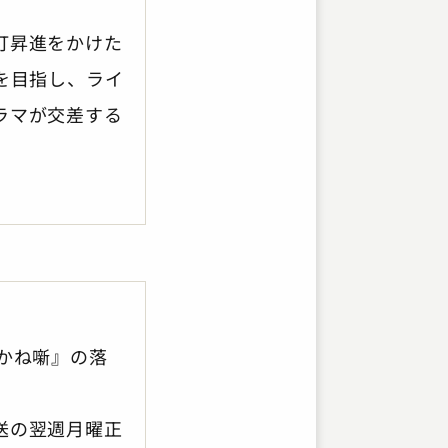
打昇進をかけた
を目指し、ライ
ラマが交差する
かね噺』の落
送の翌週月曜正