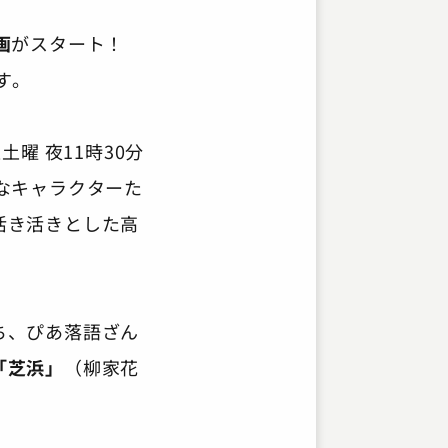
画
がスタート！
す。
土曜 夜11時30分
なキャラクターた
活き活きとした高
ち、ぴあ落語ざん
「芝浜」
（柳家花