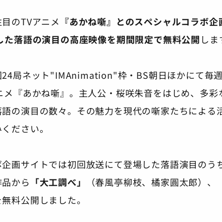
目のTVアニメ
『あかね噺』とのスペシャルコラボ企
場した落語の演目の高座映像を期間限定で無料公開
しま
4局ネット"IMAnimation"枠・BS朝日ほかにて毎週
アニメ『あかね噺』。主人公・桜咲朱音をはじめ、多彩
落語の演目の数々。その魅力を現代の噺家たちによる
みください。
ボ企画サイトでは初回放送にて登場した落語演目のう
作品から
「大工調べ」
（春風亭柳枝、橘家圓太郎）、
を無料公開しました。