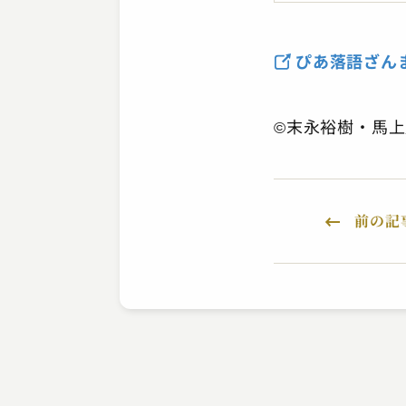
ぴあ落語ざん
©末永裕樹・馬
前の記