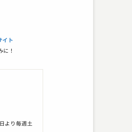
。
サイト
みに！
4日より毎週土