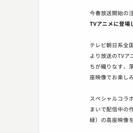
今春放送開始の注
TVアニメに登
テレビ朝日系全国2
より放送のTV
ちが織りなす、
座映像でお楽し
スペシャルコラ
まいで配信中の
緑）の高座映像