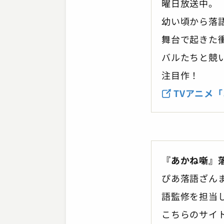
曜日放送中。
幼い頃から落
舞台で起きた
バルたちと競
注目作！
TVアニメ
『あかね噺』
ぴあ落語ざん
語監修を担当
こちらのサイ