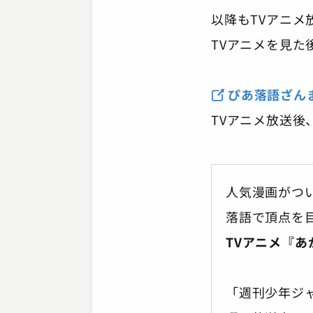
以降もTVアニ
TVアニメを見
ぴあ落語ざん
TVアニメ放送
人気漫画がつ
落語で頂点を
TVアニメ『あ
「週刊少年ジ