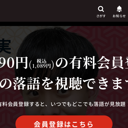
さがす
お知らせ
90円
の有料会員
芸人
からさがす
(
税込
)
1,089円
演目
からさがす
の落語を視聴できま
上演時間
からさがす
有料会員登録すると、いつでもどこでも落語が見放題
会員登録はこちら