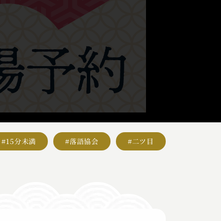
#15分未満
#落語協会
#二ツ目