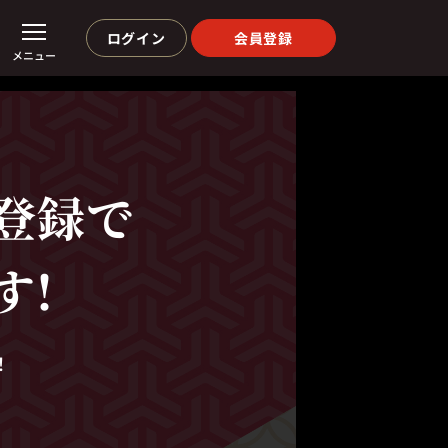
ログイン
会員登録
メニュー
登録で
す!
！