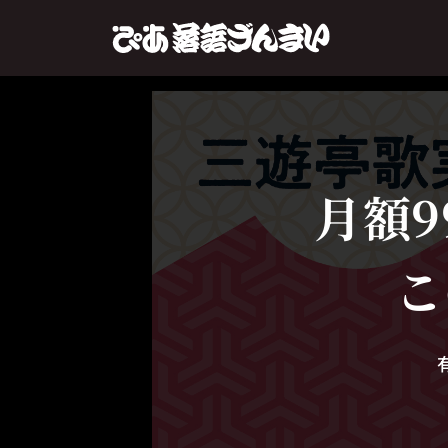
月額9
こ