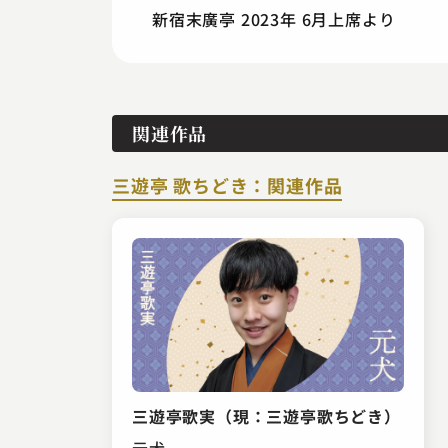
新宿末廣亭 2023年 6月上席より
関連作品
三遊亭 歌ちどき：関連作品
三遊亭歌実（現：三遊亭歌ちどき）
元犬