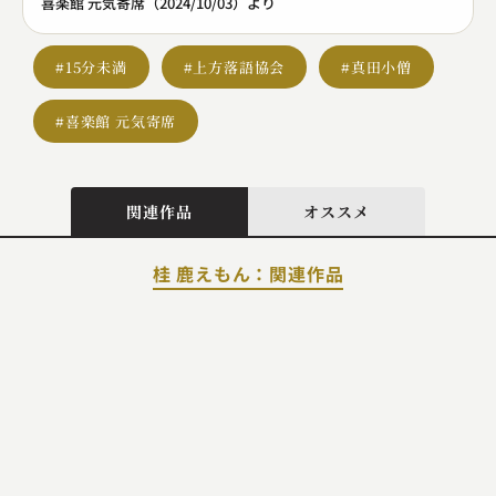
喜楽館 元気寄席（2024/10/03）より
#15分未満
#上方落語協会
#真田小僧
#喜楽館 元気寄席
関連作品
オススメ
桂 鹿えもん：関連作品
三遊亭 天どん