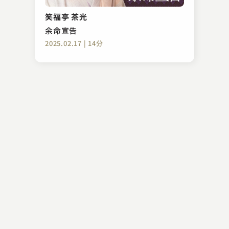
入船亭 扇辰
夢の酒
笑福亭 茶光
2023.10.07 | 27分
余命宣告
2025.02.17 | 14分
柳家 花緑
二階ぞめき
2023.05.14 | 23分