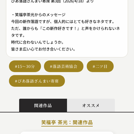
ぴあ落語ざんまい寄席 第3回（2026/4/18）より
・笑福亭茶光からのメッセージ
今回の新作落語ですが、個人的にはとても好きなネタです。
ただ、誰からも『この新作好きです！』と声をかけられないネ
タです。
時代に合わないんでしょうか。
皆さま広い心でお付き合いください。
#15～30分
#落語芸術協会
#二ツ目
#ぴあ落語ざんまい寄席
関連作品
オススメ
笑福亭 茶光：関連作品