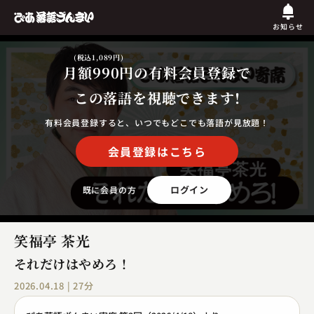
お知らせ
(税込1,089円)
月額990円
の有料会員登録で
この落語を視聴できます!
有料会員登録すると、いつでもどこでも落語が見放題！
会員登録はこちら
ログイン
既に会員の方
笑福亭 茶光
それだけはやめろ！
2026.04.18 | 27分