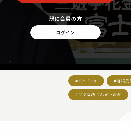
既に会員の方
ログイン
#15～30分
#落語芸
#ぴあ落語ざんまい寄席