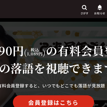
さがす
お知らせ
90円
の有料会員
芸人
(
税込
)
からさがす
1,089円
演目
からさがす
の落語を視聴できま
上演時間
からさがす
有料会員登録すると、いつでもどこでも落語が見放題
会員登録はこちら