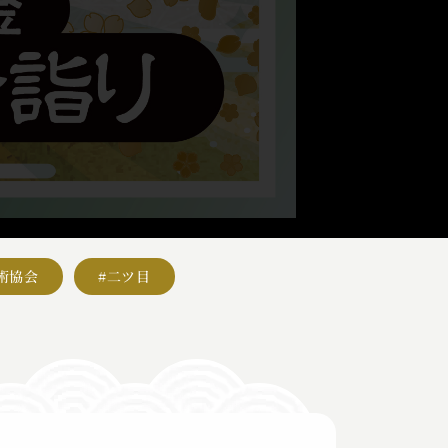
術協会
#二ツ目