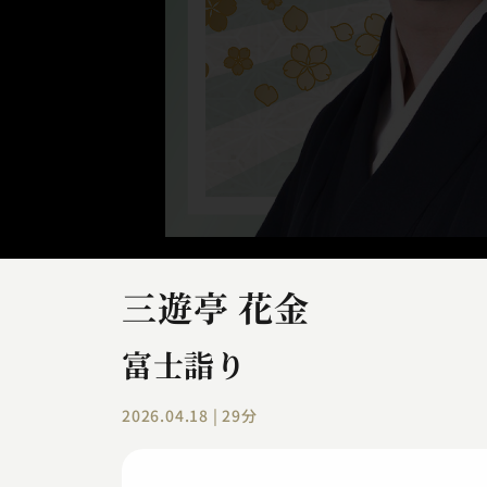
三遊亭 花金
富士詣り
2026.04.18 | 29分