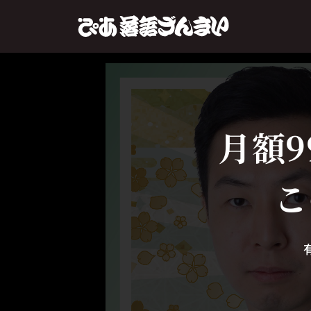
月額9
こ