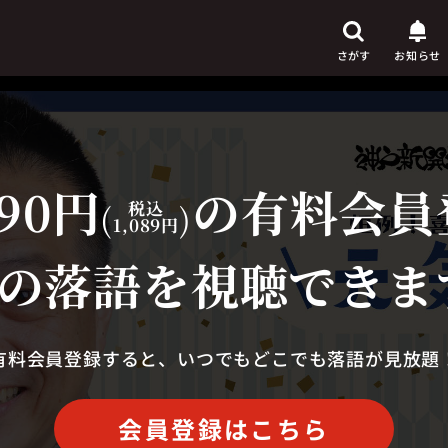
さがす
お知らせ
90円
の有料会員
芸人
(
税込
)
からさがす
1,089円
演目
からさがす
の落語を視聴できま
上演時間
からさがす
有料会員登録すると、いつでもどこでも落語が見放題
会員登録はこちら