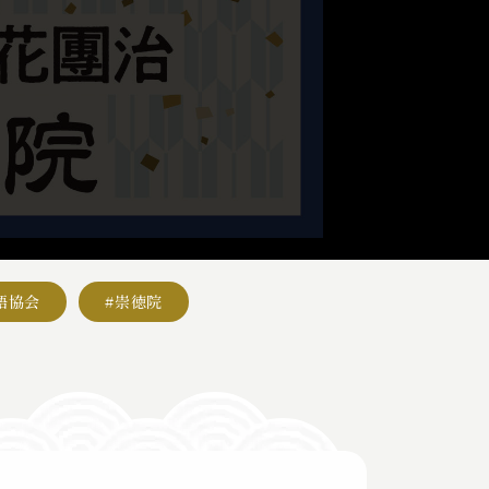
語協会
#崇徳院