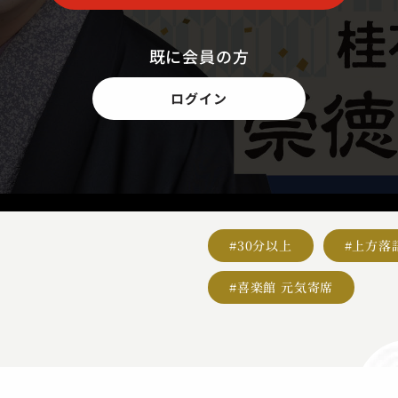
既に会員の方
ログイン
#30分以上
#上方落
#喜楽館 元気寄席