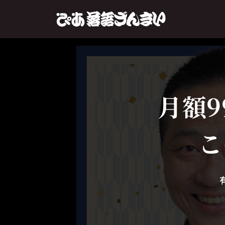
月額9
こ