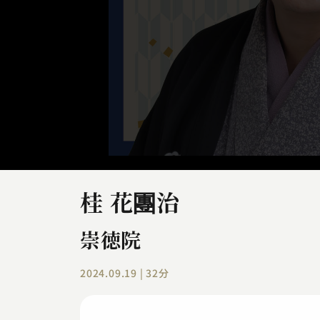
桂 花團治
崇徳院
2024.09.19 | 32分