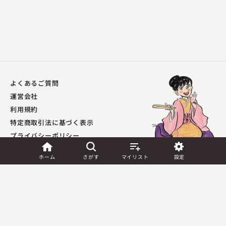
よくあるご質問
神田 松鯉
運営会社
天保六花撰 玉子の強請
利用規約
2024.09.22 | 16分
特定商取引法に基づく表示
プライバシーポリシー​
外部送信ポリシー
ホーム
さがす
マイリスト
設定
JASRAC許諾
第9041037001Y45039号／
第9041037002Y45040号
Copyright (C) PIA Corporation. All Rights Reserved.