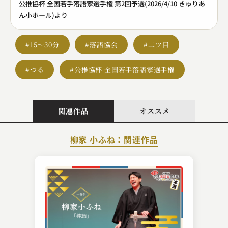
公推協杯 全国若手落語家選手権 第2回予選(2026/4/10 きゅりあ
ん小ホール)より
#15～30分
#落語協会
#二ツ目
#つる
#公推協杯 全国若手落語家選手権
関連作品
オススメ
柳家 小ふね：関連作品