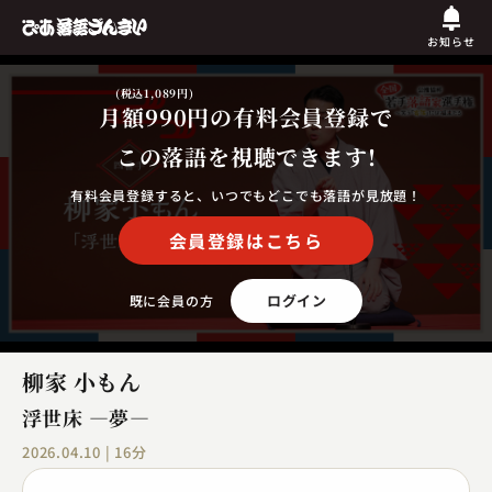
お知らせ
(税込1,089円)
月額990円
の有料会員登録で
この落語を視聴できます!
有料会員登録すると、いつでもどこでも落語が見放題！
会員登録はこちら
ログイン
既に会員の方
柳家 小もん
浮世床 ―夢―
2026.04.10 | 16分