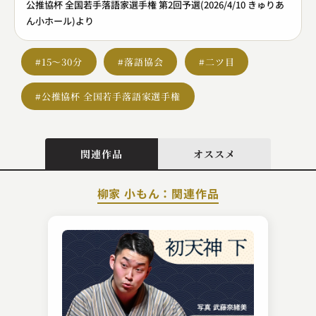
公推協杯 全国若手落語家選手権 第2回予選(2026/4/10 きゅりあ
ん小ホール)より
#15～30分
#落語協会
#二ツ目
#公推協杯 全国若手落語家選手権
関連作品
オススメ
柳家 小もん：関連作品