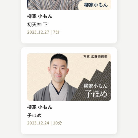
春風亭 正朝
紙入れ
柳家 小もん
2023.07.19 | 15分
初天神 下
2023.12.27 | 7分
桂 春雨
親子茶屋
柳家 小もん
2024.07.25 | 24分
子ほめ
2023.12.24 | 10分