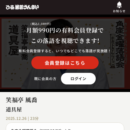
お知らせ
(税込1,089円)
月額990円
の有料会員登録で
この落語を視聴できます!
有料会員登録すると、いつでもどこでも落語が見放題！
会員登録はこちら
ログイン
既に会員の方
笑福亭 風喬
道具屋
2025.12.26 | 23分