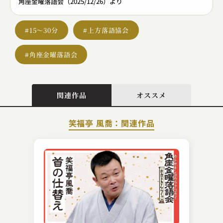
角座金曜落語会（2025/12/26）より
#15～30分
#上方落語協会
#角座金曜落語会
関連作品
オススメ
笑福亭 風喬：関連作品
台所 おさん