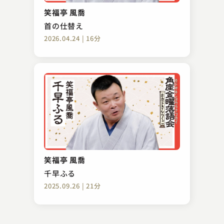
真田小僧
笑福亭 風喬
2023.05.18 | 16分
首の仕替え
2026.04.24 | 16分
立川 吉幸
試し酒
笑福亭 風喬
2024.02.11 | 27分
千早ふる
2025.09.26 | 21分