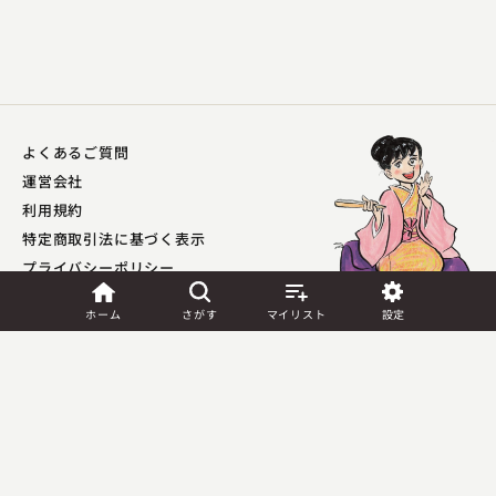
よくあるご質問
柳家 さん八
運営会社
親子酒
利用規約
2023.02.24 | 13分
特定商取引法に基づく表示
プライバシーポリシー​
外部送信ポリシー
ホーム
さがす
マイリスト
設定
JASRAC許諾
第9041037001Y45039号／
第9041037002Y45040号
Copyright (C) PIA Corporation. All Rights Reserved.