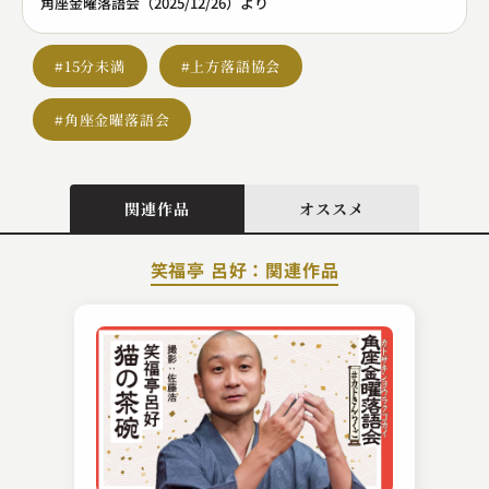
角座金曜落語会（2025/12/26）より
#15分未満
#上方落語協会
#角座金曜落語会
関連作品
オススメ
笑福亭 呂好：関連作品
三遊亭 志う歌