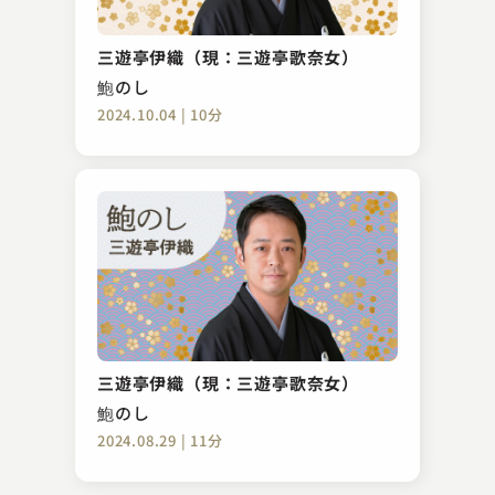
桃月庵 白浪
にわかに
三遊亭伊織（現：三遊亭歌奈女）
2023.04.23 | 10分
鮑のし
2024.10.04 | 10分
隅田川 馬石
豆や
三遊亭伊織（現：三遊亭歌奈女）
2023.12.08 | 14分
鮑のし
2024.08.29 | 11分