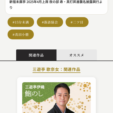
新宿末廣亭 2025年4月上席 夜の部 寿・真打昇進襲名披露興行よ
り
#15分未満
#落語協会
#二ツ目
#真田小僧
関連作品
オススメ
三遊亭 歌奈女：関連作品