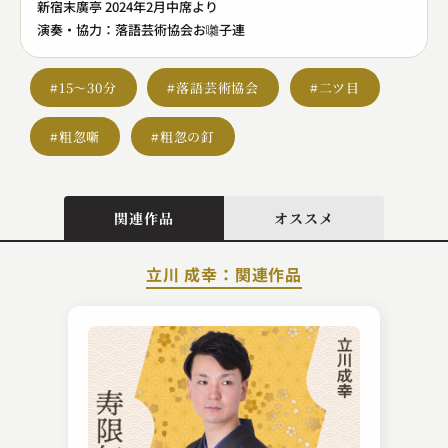
新宿末廣亭 2024年2月中席より
演奏・協力：落語芸術協会お囃子連
#15～30分
#落語芸術協会
#二ツ目
#粗忽噺
#粗忽の釘
関連作品
オススメ
立川 成幸：関連作品