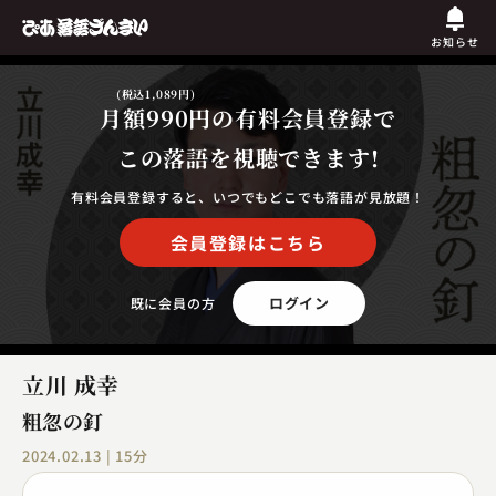
お知らせ
(税込1,089円)
月額990円
の有料会員登録で
この落語を視聴できます!
有料会員登録すると、いつでもどこでも落語が見放題！
会員登録はこちら
ログイン
既に会員の方
立川 成幸
粗忽の釘
2024.02.13 | 15分