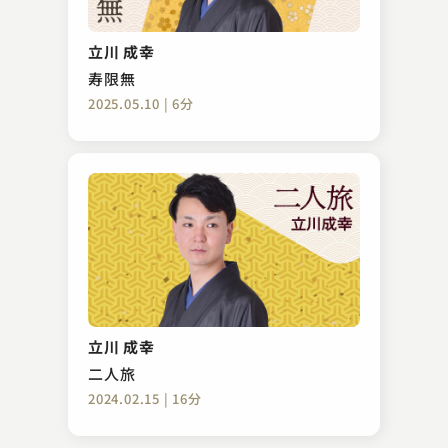
笑福亭 和光
ぜんざい公社
立川 成幸
2023.12.18 | 15分
寿限無
2025.05.10 | 6分
三遊亭 萬窓
締め込み
立川 成幸
2023.04.29 | 16分
二人旅
2024.02.15 | 16分