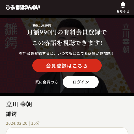
お知らせ
(税込1,089円)
月額990円
の有料会員登録で
この落語を視聴できます!
有料会員登録すると、いつでもどこでも落語が見放題！
会員登録はこちら
ログイン
既に会員の方
立川 幸朝
雛鍔
2024.02.20 | 15分