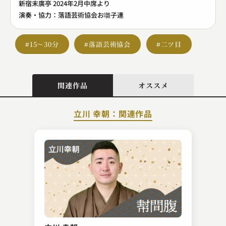
新宿末廣亭 2024年2月中席より
演奏・協力：落語芸術協会お囃子連
#15～30分
#落語芸術協会
#二ツ目
関連作品
オススメ
立川 幸朝：関連作品
金原亭 馬生
稽古屋