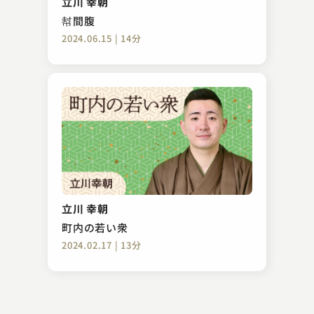
立川 幸朝
2023.04.30 | 15分
幇間腹
2024.06.15 | 14分
橘家 蔵之助
ぜんざい公社
立川 幸朝
2025.04.05 | 17分
町内の若い衆
2024.02.17 | 13分