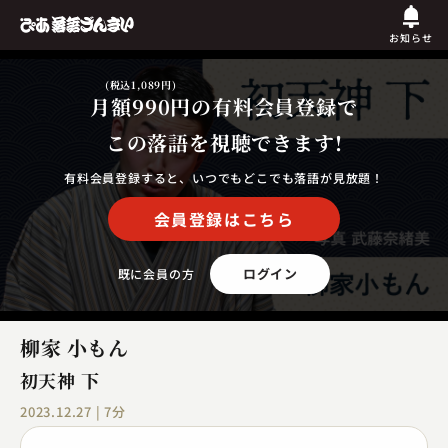
お知らせ
(税込1,089円)
月額990円
の有料会員登録で
この落語を視聴できます!
有料会員登録すると、いつでもどこでも落語が見放題！
会員登録はこちら
ログイン
既に会員の方
柳家 小もん
初天神 下
2023.12.27 | 7分