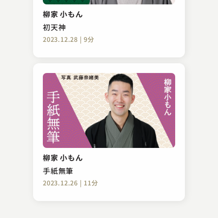
手紙無筆
柳家 小もん
2023.02.26 | 14分
初天神
2023.12.28 | 9分
古今亭 菊千代
雑俳
柳家 小もん
2023.11.14 | 13分
手紙無筆
2023.12.26 | 11分