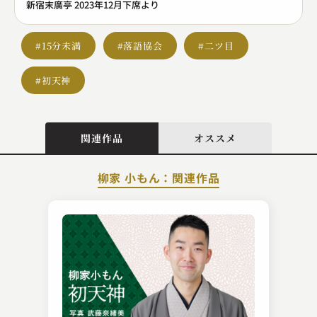
新宿末廣亭 2023年12月下席より
#15分未満
#落語協会
#二ツ目
#初天神
関連作品
オススメ
柳家 小もん：関連作品
金原亭 馬の助