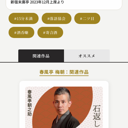
新宿末廣亭 2023年12月上席より
#15分未満
#落語協会
#二ツ目
#酒呑噺
#寄合酒
関連作品
オススメ
春風亭 梅朝：関連作品
一玄亭 米多朗