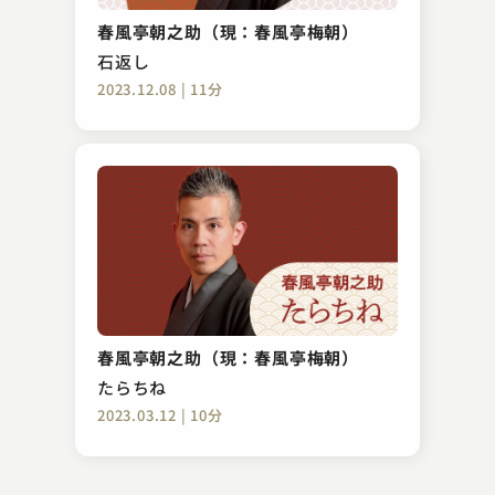
粗忽長屋
春風亭朝之助（現：春風亭梅朝）
2023.11.26 | 13分
石返し
2023.12.08 | 11分
桃月庵 こはく
ろくろっ首
春風亭朝之助（現：春風亭梅朝）
2023.04.25 | 9分
たらちね
2023.03.12 | 10分