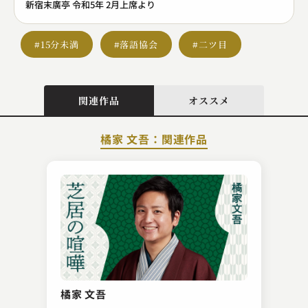
新宿末廣亭 令和5年 2月上席より
#15分未満
#落語協会
#二ツ目
関連作品
オススメ
橘家 文吾：関連作品
隅田川 馬石
金明竹
橘家 文吾
2023.09.13 | 11分