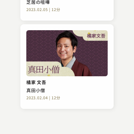
芝居の喧嘩
2023.02.05 | 12分
柳亭 左龍
鈴ヶ森
橘家 文吾
2023.08.30 | 12分
真田小僧
2023.02.04 | 12分