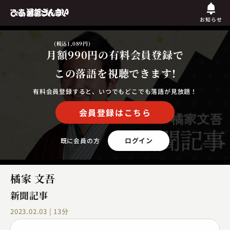
お知らせ
(税込1,089円)
月額990円
の有料会員登録で
この落語を視聴できます!
有料会員登録すると、いつでもどこでも落語が見放題！
会員登録はこちら
ログイン
既に会員の方
橘家 文吾
新聞記事
2023.02.03 | 13分