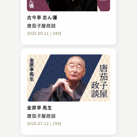
古今亭 志ん彌
唐茄子屋政談
2023.09.11 | 34分
金原亭 馬生
唐茄子屋政談
2023.07.12 | 29分