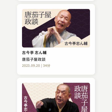
古今亭 志ん輔
唐茄子屋政談
2023.09.20 | 34分