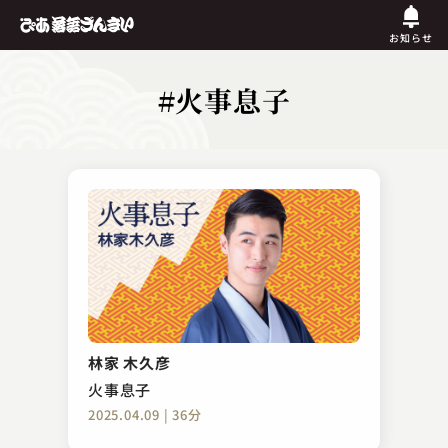
お知らせ
#火事息子
林家 木久彦
火事息子
2025.04.09 | 36分